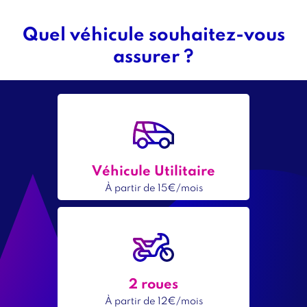
Quel véhicule souhaitez-vous
Titre
assurer ?
bloc
1
Offres
assurance
Contenu
Icône
Image
Véhicule Utilitaire
Titre
intro
À partir de 15€/mois
Prix
minimum
Contenu
Icône
Image
2 roues
Titre
intro
À partir de 12€/mois
Prix