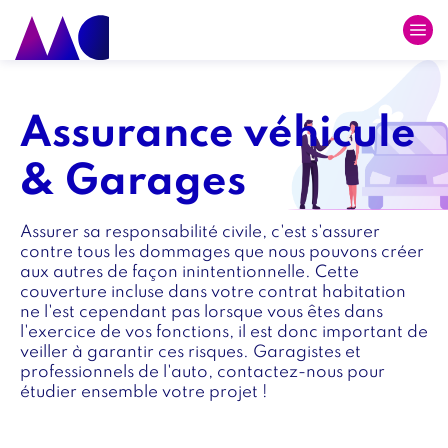
Skip
to
main
Image
Image
navigation
intro
Titre
Assurance véhicule
intro
& Garages
Texte
Assurer sa responsabilité civile, c'est s'assurer
intro
contre tous les dommages que nous pouvons créer
aux autres de façon inintentionnelle. Cette
couverture incluse dans votre contrat habitation
ne l'est cependant pas lorsque vous êtes dans
l'exercice de vos fonctions, il est donc important de
veiller à garantir ces risques. Garagistes et
professionnels de l'auto, contactez-nous pour
étudier ensemble votre projet !