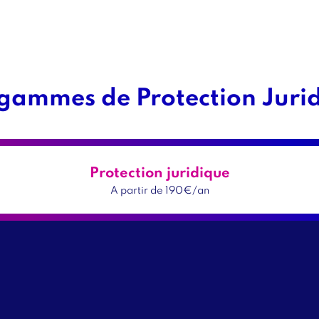
gammes de Protection Juri
Titre
bloc
1
Protection juridique
Titre
A partir de 190€/an
Sous
titre