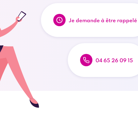
Je demande à être rappelé
04 65 26 09 15