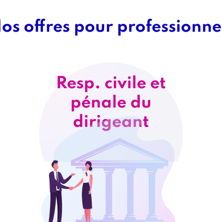
os offres pour professionne
Titre
bloc
3
Resp. civile et
Titre
Offre
pénale du
intro
dirigeant
Image
Image
intro