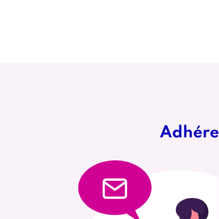
messages 
de AAC.
Adhérer
Référence
Liens
liens
contact
contact