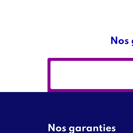
Nos 
Tag
onglet
garanties