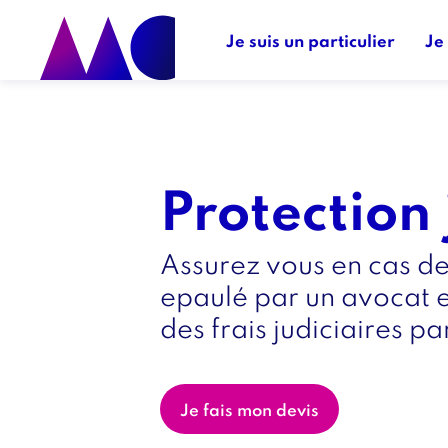
Skip
Menu
to
principal
Je suis un particulier
Je
main
navigation
Titre
Protection 
intro
Texte
Assurez vous en cas de
intro
epaulé par un avocat e
des frais judiciaires pa
Lien
Je fais mon devis
intro