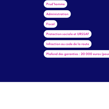
Prud'homme
Administration
Fiscal
Protection sociale et URSSAF
Prénom
Infraction au code de la route
Plafond des garanties : 20 000 euros (pour
E-mail
Je confir
En cliquan
des donné
AAC m'inf
correspon
communica