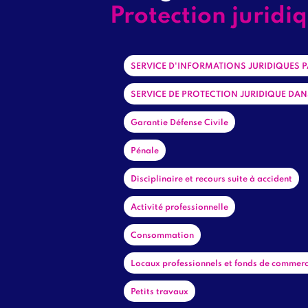
Titre
Protection juridi
Garanties
SERVICE D'INFORMATIONS JURIDIQUES 
1
SERVICE DE PROTECTION JURIDIQUE DAN
Garantie Défense Civile
Pénale
Disciplinaire et recours suite à accident
Activité professionnelle
Consommation
Locaux professionnels et fonds de commer
Petits travaux