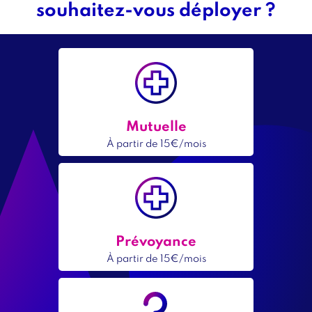
souhaitez-vous déployer ?
bloc
1
Offres
assurance
Contenu
Icône
Image
Mutuelle
Titre
intro
À partir de 15€/mois
Prix
minimum
Contenu
Icône
Image
Prévoyance
Titre
intro
À partir de 15€/mois
Prix
minimum
Prénom
Image
Image