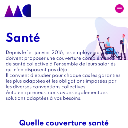
Skip
to
main
Image
Image
navigation
intro
Titre
Santé
intro
Texte
Depuis le 1er janvier 2016, les employeurs du privé
intro
doivent proposer une couverture complémentaire
de santé collective à l'ensemble de leurs salariés
qui n'en disposent pas déjà.
Il convient d'etudier pour chaque cas les garanties
les plus adaptées et les obligations imposées par
les diverses conventions collectives.
Auto entrpreneus, nous avons egalementdes
solutions adaptées à vos besoins.
Quelle couverture santé
Titre