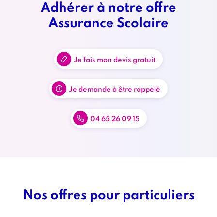
Adhérer à notre offre
Titre
Assurance Scolaire
bloc
2
Référence
Liens
Je fais mon devis gratuit
liens
contact
contact
Je demande à être rappelé
04 65 26 09 15
Nos offres pour particuliers
Titre
bloc