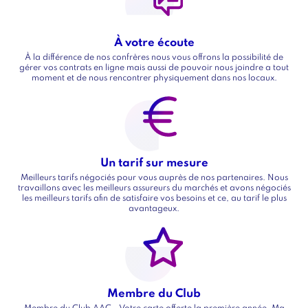
intro
À votre écoute
Titre
À la différence de nos confrères nous vous offrons la possibilité de
Texte
gérer vos contrats en ligne mais aussi de pouvoir nous joindre a tout
moment et de nous rencontrer physiquement dans nos locaux.
Image
Image
Un tarif sur mesure
Titre
Meilleurs tarifs négociés pour vous auprès de nos partenaires. Nous
Texte
travaillons avec les meilleurs assureurs du marchés et avons négociés
les meilleurs tarifs afin de satisfaire vos besoins et ce, au tarif le plus
avantageux.
Image
Image
Membre du Club
Titre
Membre du Club AAC - Votre carte offerte la première année. Ma
Texte