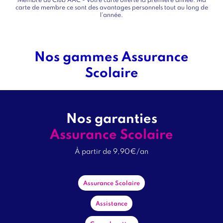
carte de membre ce sont des avantages personnels tout au long de
l'année.
Nos gammes Assurance
Titre
Scolaire
bloc
1
Tag
onglet
garanties
Assurance Scolaire
Titre
À partir de 9,90€/an
Sous
titre
Prénom
Garanties
Assurance Scolaire
1
Assistance
Nom