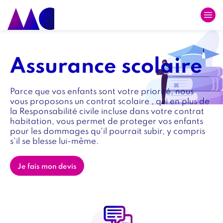
Skip
to
main
Image
Image
navigation
intro
Titre
Assurance scolaire
intro
Texte
Parce que vos enfants sont votre priorité, nous
intro
vous proposons un contrat scolaire , qui en plus de
la Responsabilité civile incluse dans votre contrat
habitation, vous permet de proteger vos enfants
pour les dommages qu'il pourrait subir, y compris
s'il se blesse lui-même.
Lien
Je fais mon devis
intro
Paragraphe
Image
Image