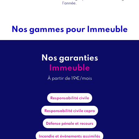
l'année.
Nos gammes pour Immeuble
Titre
bloc
Tag
1
onglet
garanties
Immeuble
Titre
À partir de 19€/mois
Sous
titre
Garanties
Responsabilité civile
1
Responsabilité civile copro
Défense pénale et recours
Prénom
Incendie et évènements assimilés